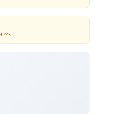
降85%。