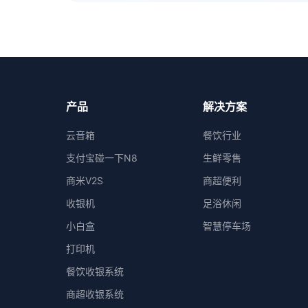
产品
解决方案
云音箱
餐饮行业
支付宝碰一下N8
生鲜零售
商米V2S
商超便利
收银机
足浴休闲
小白盒
智慧停车场
打印机
餐饮收银系统
商超收银系统