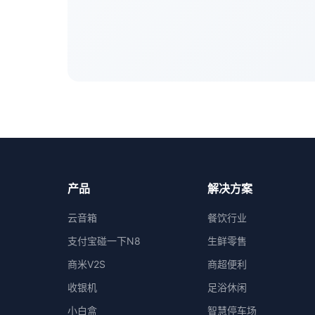
产品
解决方案
云音箱
餐饮行业
支付宝碰一下N8
生鲜零售
商米V2S
商超便利
收银机
足浴休闲
小白盒
智慧停车场